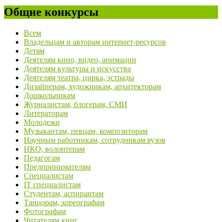
Общие конкурсы
Всем
Владельцам и авторам интернет-ресурсов
Детям
Деятелям кино, видео, анимации
Деятелям культуры и искусства
Деятелям театра, цирка, эстрады
Дизайнерам, художникам, архитекторам
Дошкольникам
Журналистам, блогерам, СМИ
Литераторам
Молодежи
Музыкантам, певцам, композиторам
Научным работникам, сотрудникам вузов
НКО, волонтерам
Педагогам
Предпринимателям
Специалистам
IT специалистам
Студентам, аспирантам
Танцорам, хореографам
Фотографам
Читателям книг