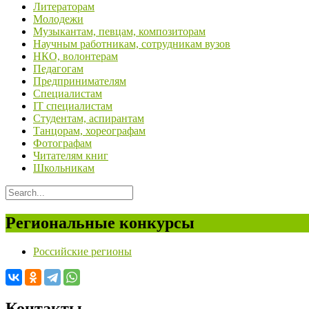
Литераторам
Молодежи
Музыкантам, певцам, композиторам
Научным работникам, сотрудникам вузов
НКО, волонтерам
Педагогам
Предпринимателям
Специалистам
IT специалистам
Студентам, аспирантам
Танцорам, хореографам
Фотографам
Читателям книг
Школьникам
Региональные конкурсы
Российские регионы
Контакты