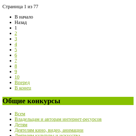
Страница 1 из 77
В начало
Назад
1
2
3
4
5
6
7
8
9
10
Вперед
В конец
Общие конкурсы
Всем
Владельцам и авторам интернет-ресурсов
Детям
Деятелям кино, видео, анимации
Деятелям культуры и искусства