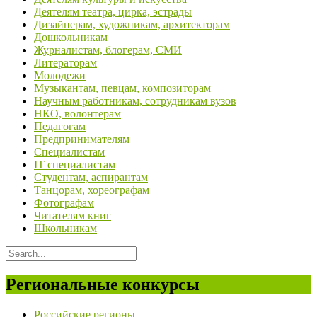
Деятелям театра, цирка, эстрады
Дизайнерам, художникам, архитекторам
Дошкольникам
Журналистам, блогерам, СМИ
Литераторам
Молодежи
Музыкантам, певцам, композиторам
Научным работникам, сотрудникам вузов
НКО, волонтерам
Педагогам
Предпринимателям
Специалистам
IT специалистам
Студентам, аспирантам
Танцорам, хореографам
Фотографам
Читателям книг
Школьникам
Региональные конкурсы
Российские регионы