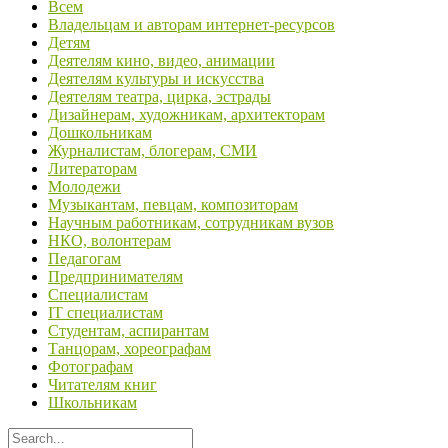
Всем
Владельцам и авторам интернет-ресурсов
Детям
Деятелям кино, видео, анимации
Деятелям культуры и искусства
Деятелям театра, цирка, эстрады
Дизайнерам, художникам, архитекторам
Дошкольникам
Журналистам, блогерам, СМИ
Литераторам
Молодежи
Музыкантам, певцам, композиторам
Научным работникам, сотрудникам вузов
НКО, волонтерам
Педагогам
Предпринимателям
Специалистам
IT специалистам
Студентам, аспирантам
Танцорам, хореографам
Фотографам
Читателям книг
Школьникам