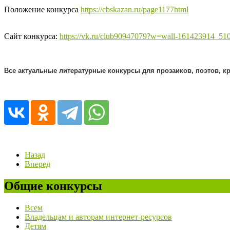
Положение конкурса
https://cbskazan.ru/page1177html
Сайт конкурса:
https://vk.ru/club90947079?w=wall-161423914_51
Все актуальные литературные конкурсы для прозаиков, поэтов, к
Назад
Вперед
Общие конкурсы
Всем
Владельцам и авторам интернет-ресурсов
Детям