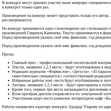
В конкурсе могут принять участие ныне живущие совершенноле
в конкурсе только один раз.
Произведение на конкурс может представить только его автор
рассматриваются.
На конкурс принимается одно стихотворение (не стилизация) о
произведений Гавриила Каменева. Тексты принимаются в форма
Перед произведением указать своё имя, фамилию, год рождения, 
Перед произведением указать своё имя, фамилию, год рождения, 
Призы:
Главный приз – профессиональный писательский контракт
Тексты, занявшие 1,2,3 места – будут опубликованы в мед
Редакции журналов «Формаслов», «Дегуста», «45 паралл
самостоятельно связывается с соответствующей редакцие
Избранные работы лонг-листа будут опубликованы в лите
Авторы, занявшие 1,2,3 места – будут приглашены к пуб
Кроме того, первые три места награждаются дипломами и
Всем призёрам диплом отправляется по электронной почте
Участникам шорт-листа казанское литературное кафе «Ка
Работы направлять куратору конкурса Эдуарду Учарову по адр