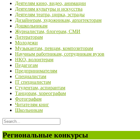
Деятелям кино, видео, анимации
Деятелям культуры и искусства
Деятелям театра, цирка, эстрады
Дизайнерам, художникам, архитекторам
Дошкольникам
Журналистам, блогерам, СМИ
Литераторам
Молодежи
Музыкантам, певцам, композиторам
Научным работникам, сотрудникам вузов
НКО, волонтерам
Педагогам
Предпринимателям
Специалистам
IT специалистам
Студентам, аспирантам
Танцорам, хореографам
Фотографам
Читателям книг
Школьникам
Региональные конкурсы