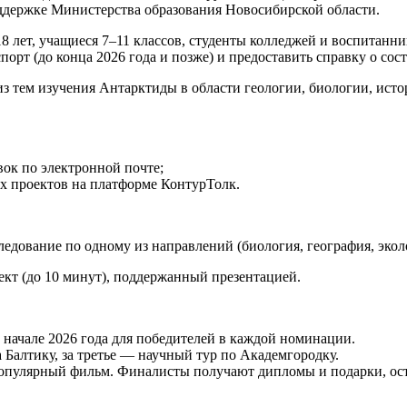
ддержке Министерства образования Новосибирской области.
18 лет, учащиеся 7–11 классов, студенты колледжей и воспитан
рт (до конца 2026 года и позже) и предоставить справку о сост
из тем изучения Антарктиды в области геологии, биологии, ист
вок по электронной почте;
их проектов на платформе КонтурТолк.
едование по одному из направлений (биология, география, эколо
т (до 10 минут), поддержанный презентацией.
начале 2026 года для победителей в каждой номинации.
 Балтику, за третье — научный тур по Академгородку.
популярный фильм. Финалисты получают дипломы и подарки, ос