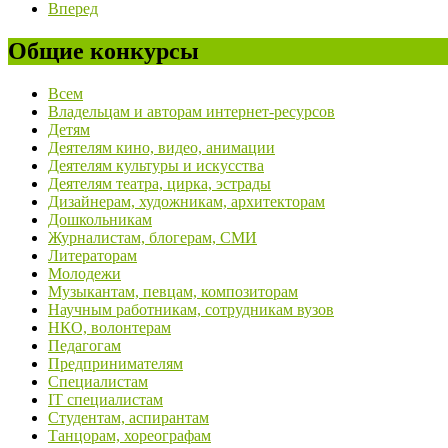
Вперед
Общие конкурсы
Всем
Владельцам и авторам интернет-ресурсов
Детям
Деятелям кино, видео, анимации
Деятелям культуры и искусства
Деятелям театра, цирка, эстрады
Дизайнерам, художникам, архитекторам
Дошкольникам
Журналистам, блогерам, СМИ
Литераторам
Молодежи
Музыкантам, певцам, композиторам
Научным работникам, сотрудникам вузов
НКО, волонтерам
Педагогам
Предпринимателям
Специалистам
IT специалистам
Студентам, аспирантам
Танцорам, хореографам