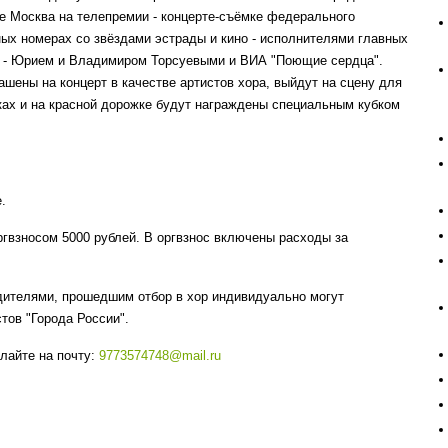
але Москва на телепремии - концерте-съёмке федерального
тных номерах со звёздами эстрады и кино - исполнителями главных
" - Юрием и Владимиром Торсуевыми и ВИА "Поющие сердца".
ашены на концерт в качестве артистов хора, выйдут на сцену для
ках и на красной дорожке будут награждены специальным кубком
.
оргвзносом 5000 рублей. В оргвзнос включены расходы за
едителями, прошедшим отбор в хор индивидуально могут
тов "Города России".
лайте на почту:
9773574748@mail.ru