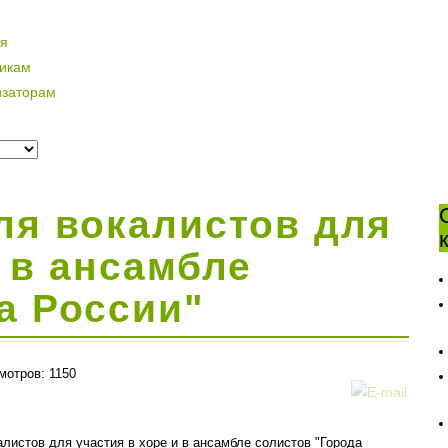
ая
никам
изаторам
ля вокалистов для
и в ансамбле
а России"
мотров: 1150
алистов для участия в хоре и в ансамбле солистов "Города