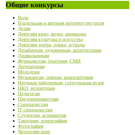
Общие конкурсы
Всем
Владельцам и авторам интернет-ресурсов
Детям
Деятелям кино, видео, анимации
Деятелям культуры и искусства
Деятелям театра, цирка, эстрады
Дизайнерам, художникам, архитекторам
Дошкольникам
Журналистам, блогерам, СМИ
Литераторам
Молодежи
Музыкантам, певцам, композиторам
Научным работникам, сотрудникам вузов
НКО, волонтерам
Педагогам
Предпринимателям
Специалистам
IT специалистам
Студентам, аспирантам
Танцорам, хореографам
Фотографам
Читателям книг