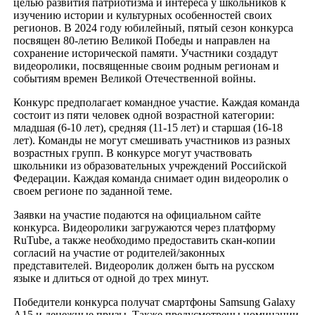
целью развития патриотизма и интереса у школьников к
изучению истории и культурных особенностей своих
регионов. В 2024 году юбилейный, пятый сезон конкурса
посвящен 80-летию Великой Победы и направлен на
сохранение исторической памяти. Участники создадут
видеоролики, посвященные своим родным регионам и
событиям времен Великой Отечественной войны.
Конкурс предполагает командное участие. Каждая команда
состоит из пяти человек одной возрастной категории:
младшая (6-10 лет), средняя (11-15 лет) и старшая (16-18
лет). Команды не могут смешивать участников из разных
возрастных групп. В конкурсе могут участвовать
школьники из образовательных учреждений Российской
Федерации. Каждая команда снимает один видеоролик о
своем регионе по заданной теме.
Заявки на участие подаются на официальном сайте
конкурса. Видеоролики загружаются через платформу
RuTube, а также необходимо предоставить скан-копии
согласий на участие от родителей/законных
представителей. Видеоролик должен быть на русском
языке и длиться от одной до трех минут.
Победители конкурса получат смартфоны Samsung Galaxy
A15 и денежные призы. Также предусмотрены номинации,