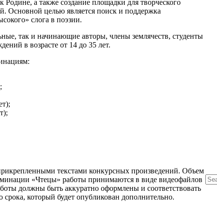
к Родине, а также создание площадки для творческого
й. Основной целью является поиск и поддержка
сокого» слога в поэзии.
ные, так и начинающие авторы, члены землячеств, студенты
ний в возрасте от 14 до 35 лет.
инациям:
;
т);
т);
с прикрепленными текстами конкурсных произведений. Объем
номинации «Чтецы» работы принимаются в виде видеофайлов
работы должны быть аккуратно оформлены и соответствовать
о срока, который будет опубликован дополнительно.