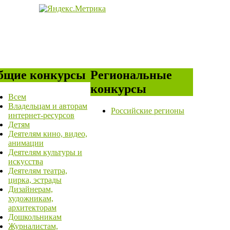
бщие конкурсы
Региональные
конкурсы
Всем
Владельцам и авторам
Российские регионы
интернет-ресурсов
Детям
Деятелям кино, видео,
анимации
Деятелям культуры и
искусства
Деятелям театра,
цирка, эстрады
Дизайнерам,
художникам,
архитекторам
Дошкольникам
Журналистам,