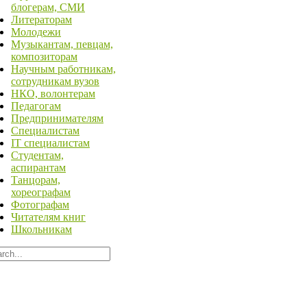
блогерам, СМИ
Литераторам
Молодежи
Музыкантам, певцам,
композиторам
Научным работникам,
сотрудникам вузов
НКО, волонтерам
Педагогам
Предпринимателям
Специалистам
IT специалистам
Студентам,
аспирантам
Танцорам,
хореографам
Фотографам
Читателям книг
Школьникам