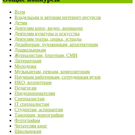
Всем
Владельцам и авторам интернет-ресурсов
Детям
Деятелям кино, видео, анимации
Деятелям культуры и искусства
Деятелям театра, цирка, эстрады
Дизайнерам, художникам, архитекторам
Дошкольникам
Журналистам, блогерам, СМИ
Литераторам
Молодежи
Музыкантам, певцам, композиторам
Научным работникам, сотрудникам вузов
НКО, волонтерам
Педагогам
Предпринимателям
Специалистам
IT специалистам
Студентам, аспирантам
Танцорам, хореографам
Фотографам
Читателям книг
Школьникам