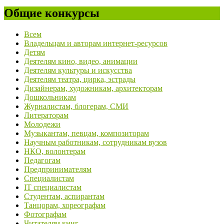
Общие конкурсы
Всем
Владельцам и авторам интернет-ресурсов
Детям
Деятелям кино, видео, анимации
Деятелям культуры и искусства
Деятелям театра, цирка, эстрады
Дизайнерам, художникам, архитекторам
Дошкольникам
Журналистам, блогерам, СМИ
Литераторам
Молодежи
Музыкантам, певцам, композиторам
Научным работникам, сотрудникам вузов
НКО, волонтерам
Педагогам
Предпринимателям
Специалистам
IT специалистам
Студентам, аспирантам
Танцорам, хореографам
Фотографам
Читателям книг