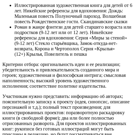
Иллюстрированная художественная книга для детей от 6
лет. Никейские референсы для вдохновения: Дождь:
Маленькая повесть Полуночный пароход. Волшебная
повесть Рождественские гости. Скандинавские сказки
Роман в жанре фэнтези для детей старшего возраста или
подростков (9-12 лет или от 12 лет). Никейские
референсы для вдохновения: Серия «Миры за стеной»
(9-12 лет) Стекло старьёвщика, Замок-откуда-нет-
возврата, Корона и Чертополох Серия «Крылья»
(12+) Крылья, Повелитель и пешка
Критерии отбора: оригинальность идеи и ее реализации;
убедительность и привлекательность созданного мира и
героев; художественная и философская интрига; смысловая
наполненность; высокий уровень художественного
исполнения; соответствие политике издательства.
Участникам нужно представить: информацию об авторах;
пояснительную записку к проекту (идея, синопсис, описание
персонажей и т.д.); полный текст произведения; для
иллюстрированных проектов: поразворотную раскадровку
книги (в свободной форме); два или более полностью
отрисованных разворота. Для проектов иллюстрированных
книг: рукописи без готовых иллюстраций могут быть
присланы в редакцию, но будут рассматриваться вне