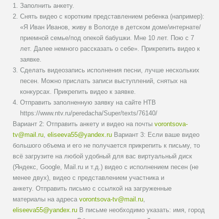
Заполнить анкету.
Снять видео с коротким представлением ребенка (например):
«Я Иван Иванов, живу в Вологде в детском доме/интернате/
приемной семье/под опекой бабушки. Мне 10 лет. Пою с 7
лет. Далее немного рассказать о себе». Прикрепить видео к
заявке.
Сделать видеозапись исполнения песни, лучше нескольких
песен. Можно прислать записи выступлений, снятых на
конкурсах. Прикрепить видео к заявке.
Отправить заполненную заявку на сайте НТВ
https://www.ntv.ru/peredacha/Super/texts/76140/
Вариант 2: Отправить анкету и видео на почты
vorontsova-
tv@mail.ru
,
eliseeva55@yandex.ru
Вариант 3: Если ваше видео
большого объема и его не получается прикрепить к письму, то
всё загрузите на любой удобный для вас виртуальный диск
(Яндекс, Google, Mail.ru и т.д.) видео с исполнением песен (не
менее двух), видео с представлением участника и
анкету. Отправить письмо с ссылкой на загруженные
материалы на адреса
vorontsova-tv@mail.ru
,
eliseeva55@yandex.ru
В письме необходимо указать: имя, город