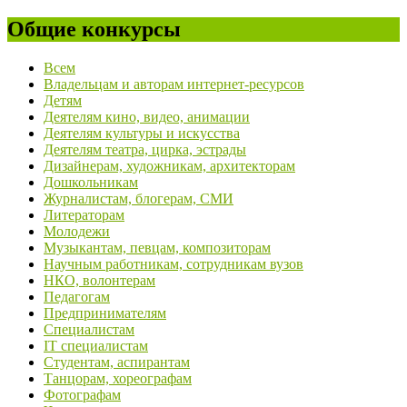
Общие конкурсы
Всем
Владельцам и авторам интернет-ресурсов
Детям
Деятелям кино, видео, анимации
Деятелям культуры и искусства
Деятелям театра, цирка, эстрады
Дизайнерам, художникам, архитекторам
Дошкольникам
Журналистам, блогерам, СМИ
Литераторам
Молодежи
Музыкантам, певцам, композиторам
Научным работникам, сотрудникам вузов
НКО, волонтерам
Педагогам
Предпринимателям
Специалистам
IT специалистам
Студентам, аспирантам
Танцорам, хореографам
Фотографам