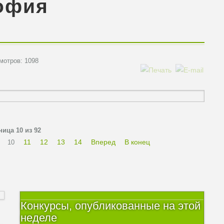
офия
отров: 1098
ница 10 из 92
11
12
13
14
Вперед
В конец
10
Конкурсы, опубликованные на этой
неделе