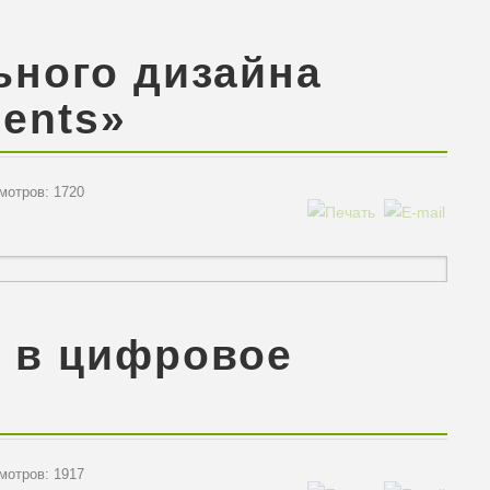
ьного дизайна
lents»
отров: 1720
е в цифровое
отров: 1917