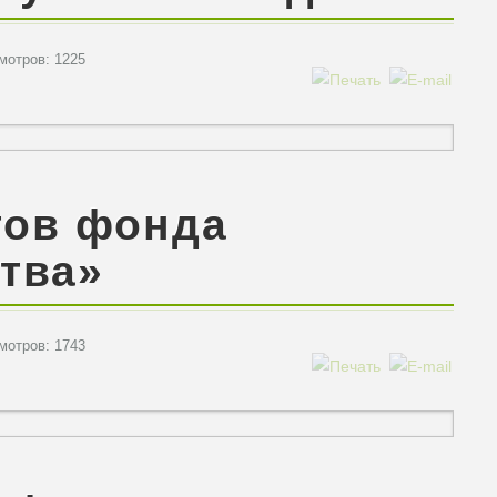
отров: 1225
тов фонда
тва»
отров: 1743