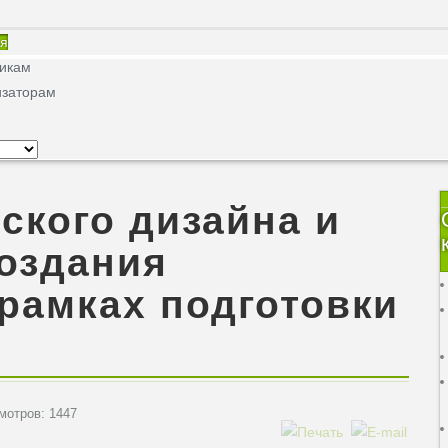
ая
никам
изаторам
ского дизайна и
оздания
рамках подготовки
отров: 1447