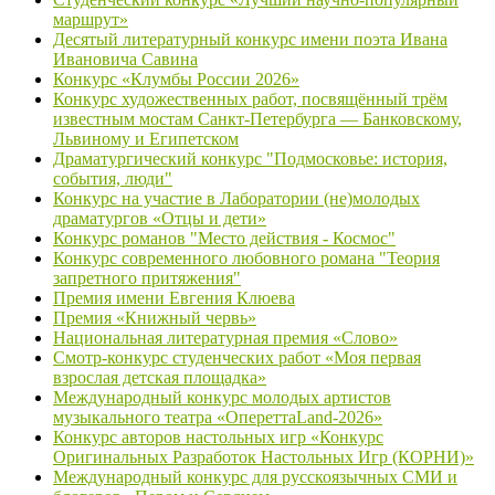
маршрут»
Десятый литературный конкурс имени поэта Ивана
Ивановича Савина
Конкурс «Клумбы России 2026»
Конкурс художественных работ, посвящённый трём
известным мостам Санкт-Петербурга — Банковскому,
Львиному и Египетском
Драматургический конкурс "Подмосковье: история,
события, люди"
Конкурс на участие в Лаборатории (не)молодых
драматургов «Отцы и дети»
Конкурс романов "Место действия - Космос"
Конкурс современного любовного романа "Теория
запретного притяжения"
Премия имени Евгения Клюева
Премия «Книжный червь»
Национальная литературная премия «Слово»
Смотр-конкурс студенческих работ «Моя первая
взрослая детская площадка»
Международный конкурс молодых артистов
музыкального театра «ОпереттаLand-2026»
Конкурс авторов настольных игр «Конкурс
Оригинальных Разработок Настольных Игр (КОРНИ)»
Международный конкурс для русскоязычных СМИ и