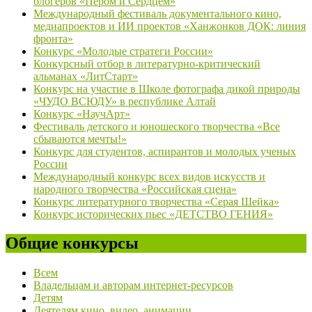
блогеров «Пером и Сердцем»
Международный фестиваль документального кино,
медиапроектов и ИИ проектов «Ханжонков ДОК: линия
фронта»
Конкурс «Молодые стратеги России»
Конкурсный отбор в литературно-критический
альманах «ЛитСтарт»
Конкурс на участие в Школе фотографа дикой природы
«ЧУДО ВСЮДУ» в республике Алтай
Конкурс «НаучАрт»
Фестиваль детского и юношеского творчества «Все
сбываются мечты!»
Конкурс для студентов, аспирантов и молодых ученых
России
Международный конкурс всех видов искусств и
народного творчества «Российская сцена»
Конкурс литературного творчества «Серая Шейка»
Конкурс исторических пьес «ДЕТСТВО ГЕНИЯ»
Общие конкурсы
Всем
Владельцам и авторам интернет-ресурсов
Детям
Деятелям кино, видео, анимации