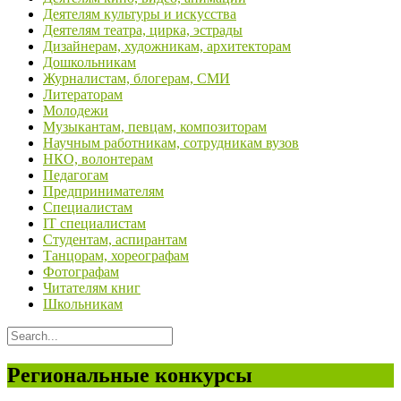
Деятелям культуры и искусства
Деятелям театра, цирка, эстрады
Дизайнерам, художникам, архитекторам
Дошкольникам
Журналистам, блогерам, СМИ
Литераторам
Молодежи
Музыкантам, певцам, композиторам
Научным работникам, сотрудникам вузов
НКО, волонтерам
Педагогам
Предпринимателям
Специалистам
IT специалистам
Студентам, аспирантам
Танцорам, хореографам
Фотографам
Читателям книг
Школьникам
Региональные конкурсы