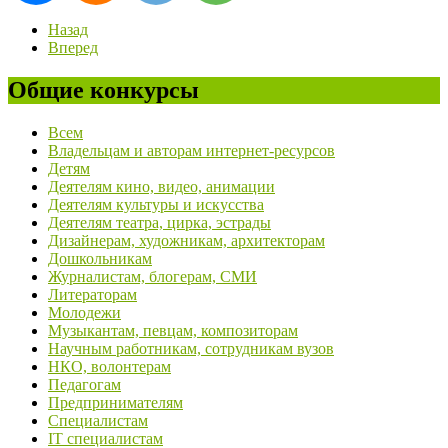
Назад
Вперед
Общие конкурсы
Всем
Владельцам и авторам интернет-ресурсов
Детям
Деятелям кино, видео, анимации
Деятелям культуры и искусства
Деятелям театра, цирка, эстрады
Дизайнерам, художникам, архитекторам
Дошкольникам
Журналистам, блогерам, СМИ
Литераторам
Молодежи
Музыкантам, певцам, композиторам
Научным работникам, сотрудникам вузов
НКО, волонтерам
Педагогам
Предпринимателям
Специалистам
IT специалистам