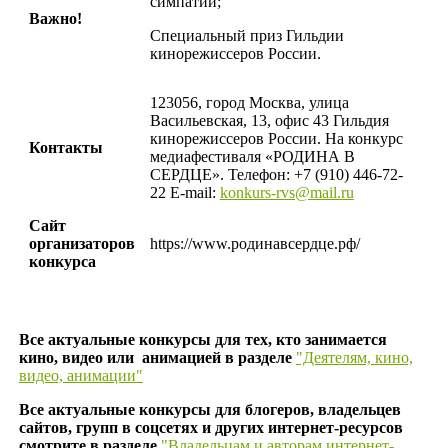
симпатий;
Важно!
Специальный приз Гильдии
кинорежиссеров России.
123056, город Москва, улица
Васильевская, 13, офис
43
Гильдия
кинорежиссеров России. На конкурс
Контакты
медиафестиваля «РОДИНА В
СЕРДЦЕ». Телефон:
+7 (910) 446-72-
22
E-mail:
konkurs-rvs@mail.ru
Сайт
организаторов
https://www.родинавсердце.рф/
конкурса
Все актуальные конкурсы для тех, кто занимается
кино, видео или анимацией в разделе
"Деятелям, кино,
видео, анимации"
Все актуальные конкурсы для блогеров, владельцев
сайтов, групп в соцсетях и других интернет-ресурсов
смотрите в разделе
"Владельцам и авторам интернет-