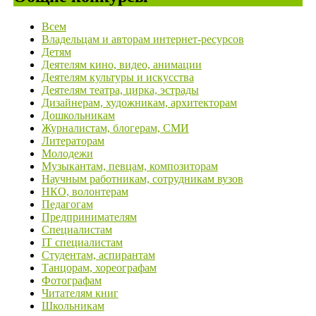
Всем
Владельцам и авторам интернет-ресурсов
Детям
Деятелям кино, видео, анимации
Деятелям культуры и искусства
Деятелям театра, цирка, эстрады
Дизайнерам, художникам, архитекторам
Дошкольникам
Журналистам, блогерам, СМИ
Литераторам
Молодежи
Музыкантам, певцам, композиторам
Научным работникам, сотрудникам вузов
НКО, волонтерам
Педагогам
Предпринимателям
Специалистам
IT специалистам
Студентам, аспирантам
Танцорам, хореографам
Фотографам
Читателям книг
Школьникам