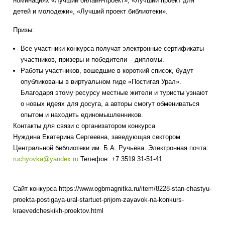
номинациях «Лучший онлайн-проект», «Лучший проект для
детей и молодежи», «Лучший проект библиотеки».
Призы:
Все участники конкурса получат электронные сертификаты
участников, призеры и победители – дипломы.
Работы участников, вошедшие в короткий список, будут
опубликованы в виртуальном гиде «Постигая Урал».
Благодаря этому ресурсу местные жители и туристы узнают
о новых идеях для досуга, а авторы смогут обмениваться
опытом и находить единомышленников.
Контакты для связи с организатором конкурса
Нуждина Екатерина Сергеевна, заведующая сектором
Центральной библиотеки им. Б.А. Ручьёва. Электронная почта:
ruchyovka@yandex.ru
Телефон: +7 3519 31-51-41
Сайт конкурса https://www.ogbmagnitka.ru/item/8228-stan-chastyu-
proekta-postigaya-ural-startuet-prijom-zayavok-na-konkurs-
kraevedcheskikh-proektov.html