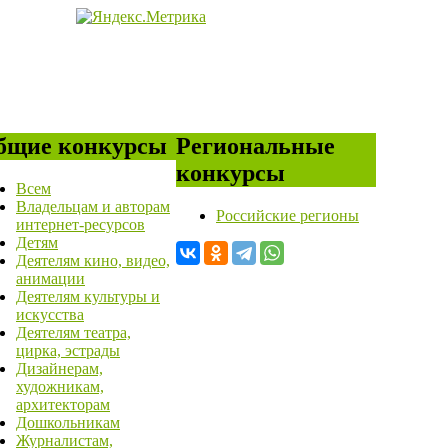
бщие конкурсы
Региональные
конкурсы
Всем
Владельцам и авторам
Российские регионы
интернет-ресурсов
Детям
Деятелям кино, видео,
анимации
Деятелям культуры и
искусства
Деятелям театра,
цирка, эстрады
Дизайнерам,
художникам,
архитекторам
Дошкольникам
Журналистам,