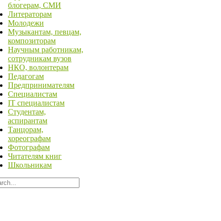
блогерам, СМИ
Литераторам
Молодежи
Музыкантам, певцам,
композиторам
Научным работникам,
сотрудникам вузов
НКО, волонтерам
Педагогам
Предпринимателям
Специалистам
IT специалистам
Студентам,
аспирантам
Танцорам,
хореографам
Фотографам
Читателям книг
Школьникам