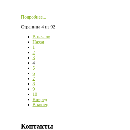
Подробнее...
Страница 4 из 92
В начало
Назад
1
2
3
4
5
6
7
8
9
10
Вперед
В конец
Контакты