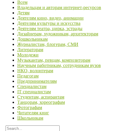
Всем
Владельцам и авторам интернет-ресурсов
Детям
Деятелям кино, видео, анимации
Деятелям культуры и искусства
Деятелям театра, цирка, эстрады
Дизайнерам, художникам, архитекторам
Дошкольникам
Журналистам, блогерам, СМИ
Литераторам
Молодежи
Музыкантам, певцам, композиторам
Научным работникам, сотрудникам вузов
НКО, волонтерам
Педагогам
Предпринимателям
Специалистам
IT специалистам
Студентам, аспирантам
Танцорам, хореографам
Фотографам
Читателям книг
Школьникам