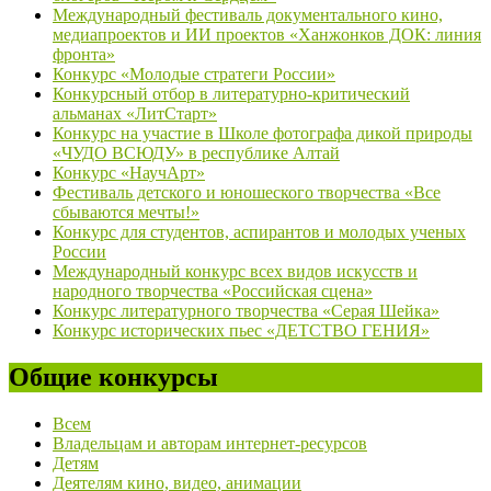
Международный фестиваль документального кино,
медиапроектов и ИИ проектов «Ханжонков ДОК: линия
фронта»
Конкурс «Молодые стратеги России»
Конкурсный отбор в литературно-критический
альманах «ЛитСтарт»
Конкурс на участие в Школе фотографа дикой природы
«ЧУДО ВСЮДУ» в республике Алтай
Конкурс «НаучАрт»
Фестиваль детского и юношеского творчества «Все
сбываются мечты!»
Конкурс для студентов, аспирантов и молодых ученых
России
Международный конкурс всех видов искусств и
народного творчества «Российская сцена»
Конкурс литературного творчества «Серая Шейка»
Конкурс исторических пьес «ДЕТСТВО ГЕНИЯ»
Общие конкурсы
Всем
Владельцам и авторам интернет-ресурсов
Детям
Деятелям кино, видео, анимации