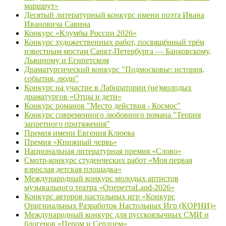
маршрут»
Десятый литературный конкурс имени поэта Ивана
Ивановича Савина
Конкурс «Клумбы России 2026»
Конкурс художественных работ, посвящённый трём
известным мостам Санкт-Петербурга — Банковскому,
Львиному и Египетском
Драматургический конкурс "Подмосковье: история,
события, люди"
Конкурс на участие в Лаборатории (не)молодых
драматургов «Отцы и дети»
Конкурс романов "Место действия - Космос"
Конкурс современного любовного романа "Теория
запретного притяжения"
Премия имени Евгения Клюева
Премия «Книжный червь»
Национальная литературная премия «Слово»
Смотр-конкурс студенческих работ «Моя первая
взрослая детская площадка»
Международный конкурс молодых артистов
музыкального театра «ОпереттаLand-2026»
Конкурс авторов настольных игр «Конкурс
Оригинальных Разработок Настольных Игр (КОРНИ)»
Международный конкурс для русскоязычных СМИ и
блогеров «Пером и Сердцем»