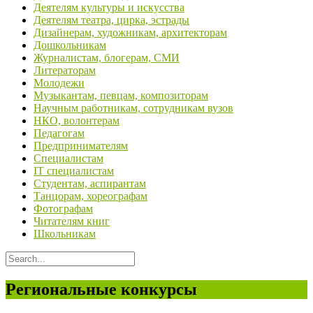
Деятелям культуры и искусства
Деятелям театра, цирка, эстрады
Дизайнерам, художникам, архитекторам
Дошкольникам
Журналистам, блогерам, СМИ
Литераторам
Молодежи
Музыкантам, певцам, композиторам
Научным работникам, сотрудникам вузов
НКО, волонтерам
Педагогам
Предпринимателям
Специалистам
IT специалистам
Студентам, аспирантам
Танцорам, хореографам
Фотографам
Читателям книг
Школьникам
Региональные конкурсы